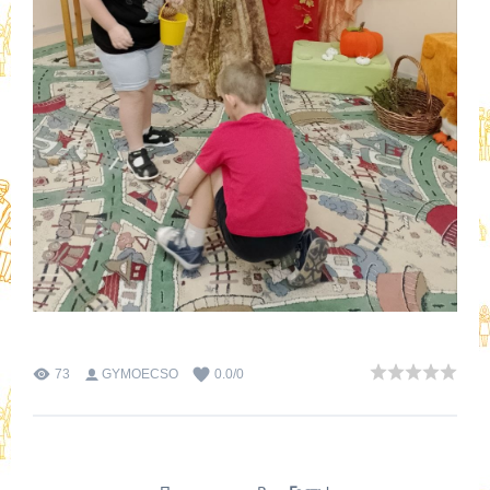
73
GYMOECSO
0.0
/
0