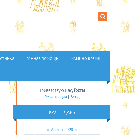
ОСТИНАЯ
РАННЯЯ ПОМОЩЬ
МАМИНО ВРЕМЯ
Приветствую Вас
,
Гость
!
Регистрация
|
Вход
КАЛЕНДАРЬ
«
Август 2026
»