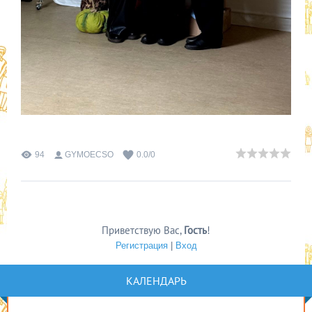
94
GYMOECSO
0.0
/
0
Приветствую Вас
,
Гость
!
Регистрация
|
Вход
КАЛЕНДАРЬ