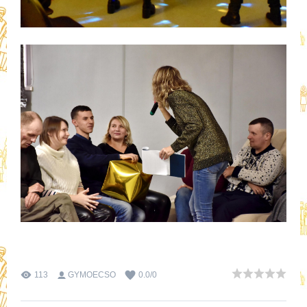
113
GYMOECSO
0.0
/
0