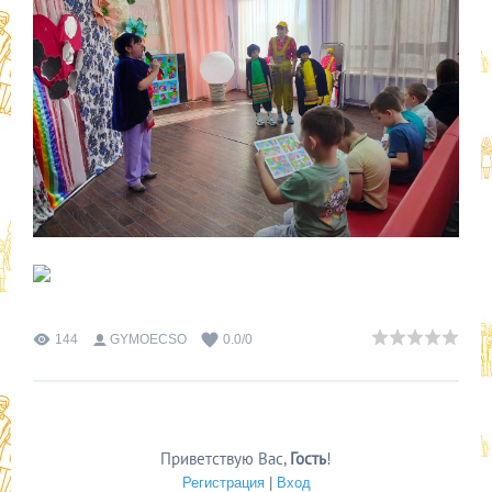
144
GYMOECSO
0.0
/
0
Приветствую Вас
,
Гость
!
Регистрация
|
Вход