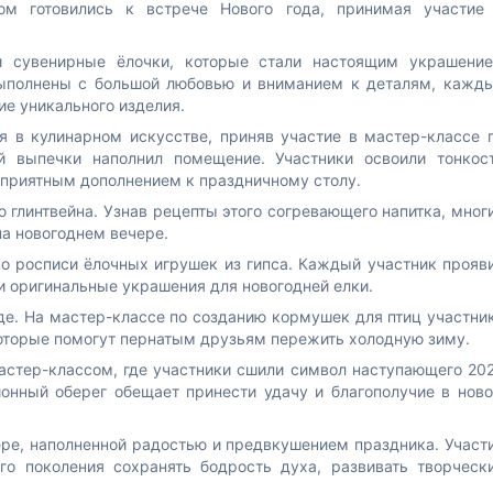
мом готовились к встрече Нового года, принимая участие
и сувенирные ёлочки, которые стали настоящим украшени
выполнены с большой любовью и вниманием к деталям, кажд
ие уникального изделия.
 в кулинарном искусстве, приняв участие в мастер-классе 
 выпечки наполнил помещение. Участники освоили тонкос
т приятным дополнением к праздничному столу.
 глинтвейна. Узнав рецепты этого согревающего напитка, мног
на новогоднем вечере.
о росписи ёлочных игрушек из гипса. Каждый участник прояв
и оригинальные украшения для новогодней елки.
де. На мастер-классе по созданию кормушек для птиц участни
которые помогут пернатым друзьям пережить холодную зиму.
астер-классом, где участники сшили символ наступающего 20
ионный оберег обещает принести удачу и благополучие в нов
ре, наполненной радостью и предвкушением праздника. Участ
го поколения сохранять бодрость духа, развивать творческ