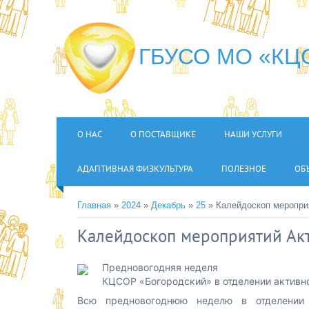
ГБУСО МО «КЦС
О НАС
О ПОСТАВЩИКЕ
НАШИ УСЛУГИ
АДАПТИВНАЯ ФИЗКУЛЬТУРА
ПОЛЕЗНОЕ
ОБ
Главная
»
2024
»
Декабрь
»
25
» Калейдоскоп мероприя
Калейдоскоп мероприятий Акти
Предновогодняя неделя
КЦСОР «Богородский» в отделении активно
Всю предновогоднюю неделю в отделении 