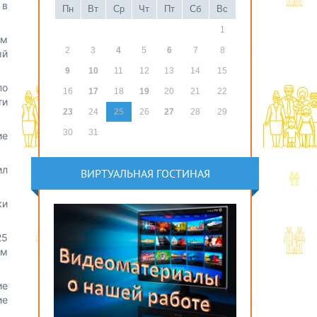
 в
Пн
Вт
Ср
Чт
Пт
Сб
Вс
1
ем
2
3
4
5
6
7
8
ый
9
10
11
12
13
14
15
по
16
17
18
19
20
21
22
ти
23
24
25
26
27
28
29
30
31
ие
ил
ВИРТУАЛЬНАЯ ГОСТИНАЯ
ки
25
ом
ие
ие