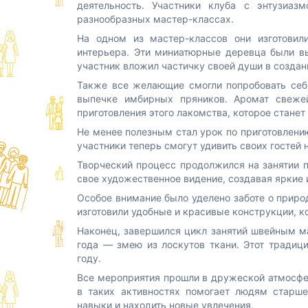
деятельность. Участники клуба с энтузиаз
разнообразных мастер-классах.
На одном из мастер-классов они изготовил
интерьера. Эти миниатюрные деревца были 
участник вложил частичку своей души в создан
Также все желающие смогли попробовать себя
выпечке имбирных пряников. Аромат свежей
приготовления этого лакомства, которое стане
Не менее полезным стал урок по приготовлению
участники теперь смогут удивить своих гостей 
Творческий процесс продолжился на занятии п
свое художественное видение, создавая яркие 
Особое внимание было уделено заботе о приро
изготовили удобные и красивые конструкции, 
Наконец, завершился цикл занятий швейным м
года — змею из лоскутов ткани. Этот традиц
году.
Все мероприятия прошли в дружеской атмосфе
в таких активностях помогает людям старше
навыки и находить новые увлечения.