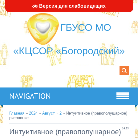
Версия для слабовидящих
ГБУСО МО
«КЦСОР «Богородский»
NAVIGATION
Главная
»
2024
»
Август
»
2
» Интуитивное (правополушарное)
рисование
Интуитивное (правополушарное)
14:33