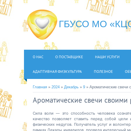
ГБУСО МО «КЦС
О НАС
О ПОСТАВЩИКЕ
НАШИ УСЛУГИ
АДАПТИВНАЯ ФИЗКУЛЬТУРА
ПОЛЕЗНОЕ
ОБ
Главная
»
2024
»
Декабрь
»
9
» Ароматические свечи 
Ароматические свечи своими 
Сила воли — это способность человека сознат
качество позволяет ставить перед собой цели 
физических недугов. Получатель услуг и волонте
рамках Декады инвалидов, провела интересный ма