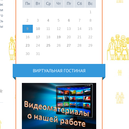
Пн
Вт
Ср
Чт
Пт
Сб
Вс
ак
ли
1
го
сь
2
3
4
5
6
7
8
ны
9
10
11
12
13
14
15
16
17
18
19
20
21
22
23
24
25
26
27
28
29
30
31
ВИРТУАЛЬНАЯ ГОСТИНАЯ