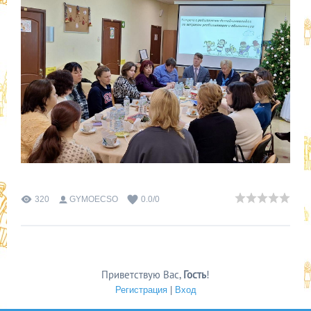
320
GYMOECSO
0.0
/
0
Приветствую Вас
,
Гость
!
Регистрация
|
Вход