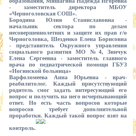
образования, Мишагина Надежда Игоревна
- заместитель директора МБОУ
«Черноголовская СОШ».
Бородина Юлия Станиславовна -
начальник сектора по делам
несовершеннолетних и защите их прав г/о
Черноголовка, Шезденко Елена Борисовна
- представитель Окружного управления
социального развития МО №4, Зинчук
Елена Сергеевна - заместитель главного
врача по педиатрической помощи ГБУЗ
«Ногинской больница»
Варфоломеева Анна Юрьевна - врач-
реабилитолог. Каждый присутствующий
родитель смог задать интересующий его
вопрос и получить на него исчерпывающий
ответ. Но есть часть вопросов которые
вопросов требует дополнительной
проработки. Каждый такой вопрос взят на
контроль.