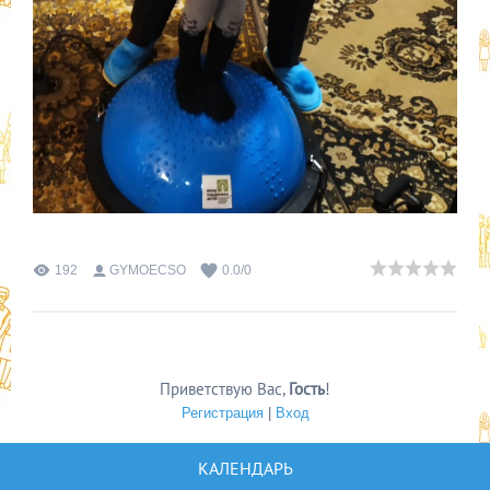
192
GYMOECSO
0.0
/
0
Приветствую Вас
,
Гость
!
Регистрация
|
Вход
КАЛЕНДАРЬ