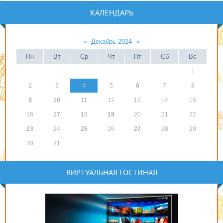
КАЛЕНДАРЬ
«
Декабрь 2024
»
Пн
Вт
Ср
Чт
Пт
Сб
Вс
1
2
3
4
5
6
7
8
9
10
11
12
13
14
15
16
17
18
19
20
21
22
23
24
25
26
27
28
29
30
31
ВИРТУАЛЬНАЯ ГОСТИНАЯ