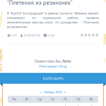
"Плетения из резиночек"
В "КЦСОР Богородский" в рамках проекта "Мамино время"
специалист по социальной работе, провела
увлекательный мастер-класс по рукоделию - "Плетения
из резиночек
103
GYMOECSO
0.0
/
0
Приветствую Вас
,
Гость
!
Регистрация
|
Вход
КАЛЕНДАРЬ
«
Ноябрь 2024
»
Пн
Вт
Ср
Чт
Пт
Сб
Вс