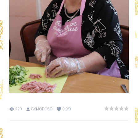
229
GYMOECSO
0.0
/
0