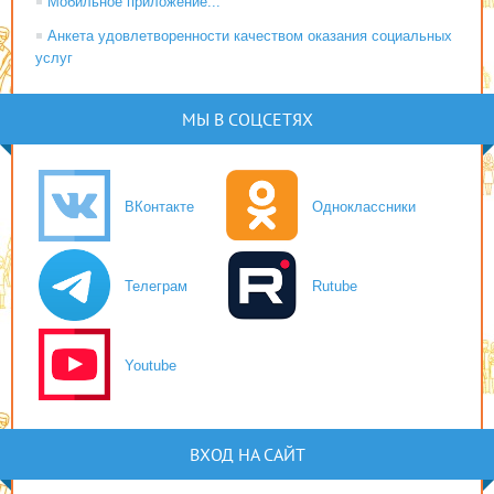
Мобильное приложение...
Анкета удовлетворенности качеством оказания социальных
услуг
МЫ В СОЦСЕТЯХ
ВКонтакте
Одноклассники
Телеграм
Rutube
Youtube
ВХОД НА САЙТ