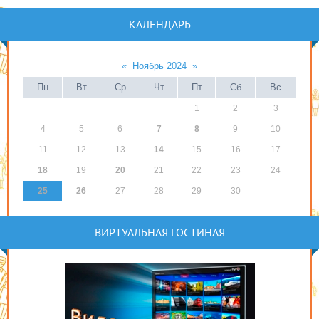
КАЛЕНДАРЬ
«
Ноябрь 2024
»
Пн
Вт
Ср
Чт
Пт
Сб
Вс
1
2
3
4
5
6
7
8
9
10
11
12
13
14
15
16
17
18
19
20
21
22
23
24
25
26
27
28
29
30
ВИРТУАЛЬНАЯ ГОСТИНАЯ