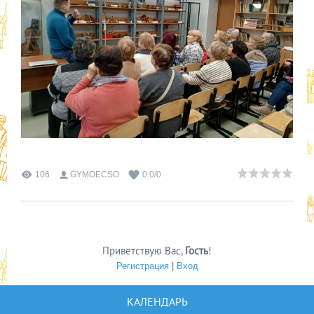
106
GYMOECSO
0.0
/
0
Приветствую Вас
,
Гость
!
Регистрация
|
Вход
КАЛЕНДАРЬ