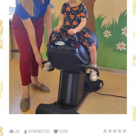
28
GYMOECSO
0.0
/
0